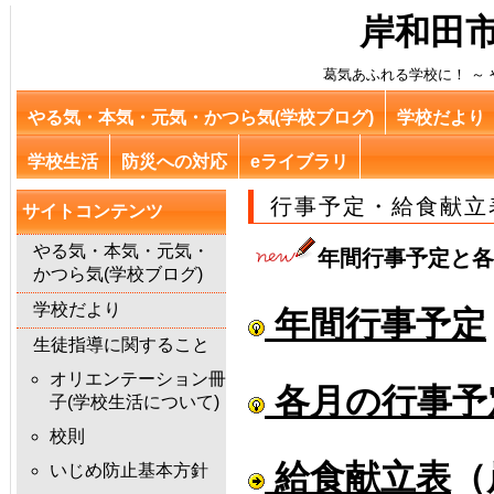
岸和田市
葛気あふれる学校に！ ～ や
やる気・本気・元気・かつら気(学校ブログ)
学校だより
学校生活
防災への対応
eライブラリ
行事予定・給食献立
サイトコンテンツ
やる気・本気・元気・
年間行事予定と各
かつら気(学校ブログ)
学校だより
年間行事予定
生徒指導に関すること
オリエンテーション冊
各月の行事予
子(学校生活について)
校則
給食献立表
（
いじめ防止基本方針